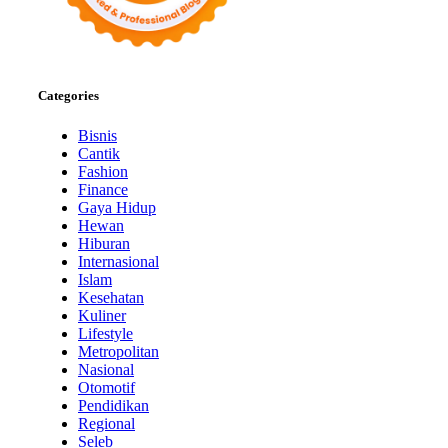
Categories
Bisnis
Cantik
Fashion
Finance
Gaya Hidup
Hewan
Hiburan
Internasional
Islam
Kesehatan
Kuliner
Lifestyle
Metropolitan
Nasional
Otomotif
Pendidikan
Regional
Seleb