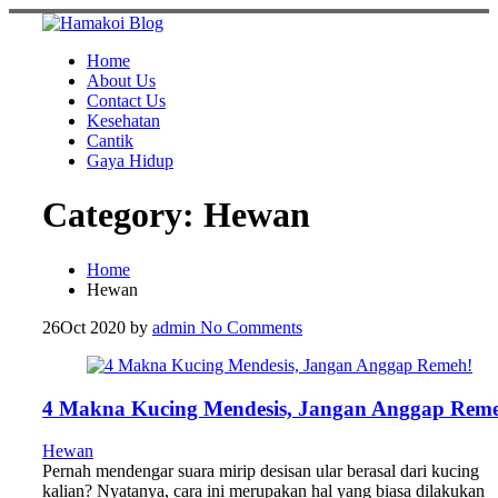
Skip
to
content
Home
About Us
Contact Us
Kesehatan
Cantik
Gaya Hidup
Category:
Hewan
Home
Hewan
26
Oct 2020
by
admin
No Comments
4 Makna Kucing Mendesis, Jangan Anggap Rem
Hewan
Pernah mendengar suara mirip desisan ular berasal dari kucing
kalian? Nyatanya, cara ini merupakan hal yang biasa dilakukan