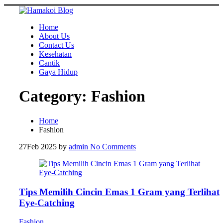
Skip
to
content
Home
About Us
Contact Us
Kesehatan
Cantik
Gaya Hidup
Category:
Fashion
Home
Fashion
27
Feb 2025
by
admin
No Comments
Tips Memilih Cincin Emas 1 Gram yang Terlihat
Eye-Catching
Fashion